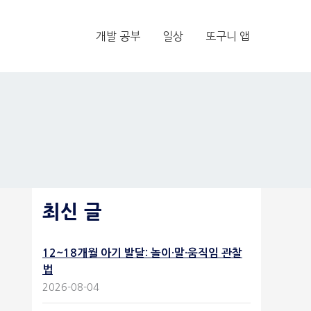
개발 공부
일상
또구니 앱
최신 글
12~18개월 아기 발달: 놀이·말·움직임 관찰
법
2026-08-04